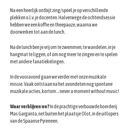
Na een heerlijk ontbijt zing/speel je op verschillende
plekken o.l.v. je docenten. Halverwege de ochtendsessie
hebben we een koffie en theepauze, waarna we
doorwerken tot aan de lunch.
Na de lunch ben je vrij om te zwemmen, te wandelen, in je
hangmat te liggen, of om nog meer te zingen en te spelen
met andere fanatiekelingen.
In de vooravond gaan we verder met onze muzikale
missie. Vaak ontstaan na het avondeten nog spontane
muzikale acties, kortom… never a moment without music!
Waar verblijven we?
In de prachtige verbouwde boerderij
Mas Garganta, net buiten het plaatsje Olot, in de uitlopers
van de Spaanse Pyreneen.