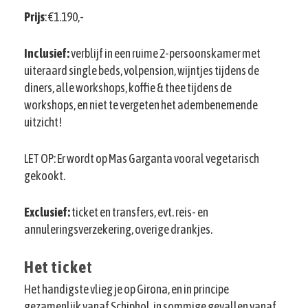
Prijs
: €1.190,-
Inclusief:
verblijf in een ruime 2-persoonskamer met
uiteraard single beds, volpension, wijntjes tijdens de
diners, alle workshops, koffie & thee tijdens de
workshops, en niet te vergeten het adembenemende
uitzicht!
LET OP: Er wordt op Mas Garganta vooral vegetarisch
gekookt.
Exclusief:
ticket en transfers, evt. reis- en
annuleringsverzekering, overige drankjes.
Het ticke
t
Het handigste vlieg je op Girona, en in principe
gezamenlijk vanaf Schiphol, in sommige gevallen vanaf