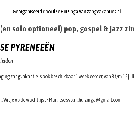
Georganiseerd door Ilse Huizinga van zangvakanties.nl
en solo optioneel) pop, gospel & jazz zi
NSE PYRENEEËN
rderden
ging zangvakantie is ook beschikbaar 1 week eerder, van 8 t/m 15 jul
 Wil je op de wachtlijst? Mail Ilse svp: i.l.huizinga@gmail.com