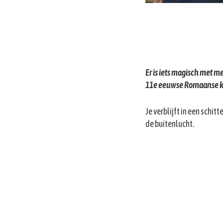
Er is iets magisch met m
11e eeuwse Romaanse ka
Je verblijft in een schi
de buitenlucht.