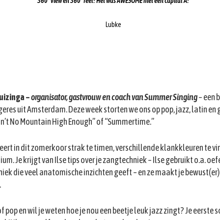
“360* view en 360* feel! Het was AWESOME met een capital A!”
Lubke
uizinga –
organisator, gastvrouw en coach van Summer Singing
– een 
geres uit Amsterdam. Deze week storten we ons op pop, jazz, latin en
in’t No Mountain High Enough” of “Summertime.”
leert in dit zomerkoor strak te timen, verschillende klankkleuren te vi
m. Je krijgt van Ilse tips over je zangtechniek – Ilse gebruikt o.a. oef
niek die veel anatomische inzichten geeft – en ze maakt je bewust(er)
.
of pop en wil je weten hoe je nou een beetje leuk jazz zingt? Je eerste 