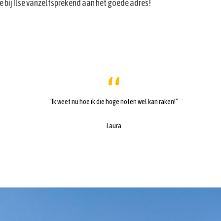
e bij Ilse vanzelfsprekend aan het goede adres!
“Ik weet nu hoe ik die hoge noten wel kan raken!”
Laura