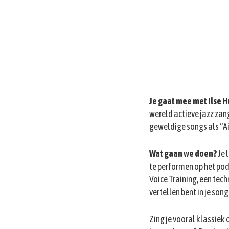
Je gaat mee met Ilse H
wereld actieve jazz zan
geweldige songs als “A
Wat gaan we doen?
Je 
te performen op het podiu
Voice Training, een tech
vertellen bent in je song
Zing je vooral klassiek 