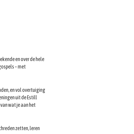
bekende en over de hele
 gospels – met
nden, en vol overtuiging
eningen uit de Estill
 van wat je aan het
schreden zetten, leren