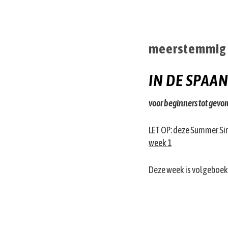
meerstemmig (
IN DE SPAA
voor beginners tot gevo
LET OP: deze Summer Sin
week 1
Deze week is volgeboekt.