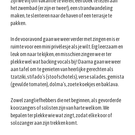
zijn we vrij om vakantie te vieren, een boek te lezen aan
het zwembad (er zijn er twee!), een strandwandeling
maken, te slenteren naar de haven of een terrasje te
pakken.
In de vooravond gaan we weer verder met zingen en is er
ruimte voor een mini privélesje als je wilt. Erg leerzaam en
leuk om naar te kijken, en misschien zingen we er ter
plekke wel wat backing vocals bij! Daarna gaan we weer
aan tafel om te genieten van heerlijke gerechten als
tzatziki, stifado’s (stoofschotels), verse salades, gemista
(gevulde tomaten), dolma’s, zoete koekjes en baklava.
Zowel zangliefhebbers die net beginnen, als gevorderde
koorzangers of solisten zijn van harte welkom. We
bepalen ter plekke wie wat zingt, zodat elke koor of
solozanger aan zijn trekken komt.