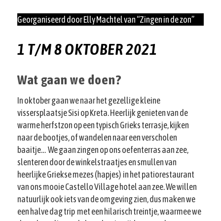
Georganiseerd door Elly Machtel van “Zingen in de zon”
1 T/M 8 OKTOBER 2021
Wat gaan we doen?
In oktober gaan we naar het gezellige kleine
vissersplaatsje Sisi op Kreta. Heerlijk genieten van de
warme herfstzon op een typisch Grieks terrasje, kijken
naar de bootjes, of wandelen naar een verscholen
baaitje… We gaan zingen op ons oefenterras aan zee,
slenteren door de winkelstraatjes en smullen van
heerlijke Griekse mezes (hapjes) in het patiorestaurant
van ons mooie Castello Village hotel aan zee. We willen
natuurlijk ook iets van de omgeving zien, dus maken we
een halve dag trip met een hilarisch treintje, waarmee we