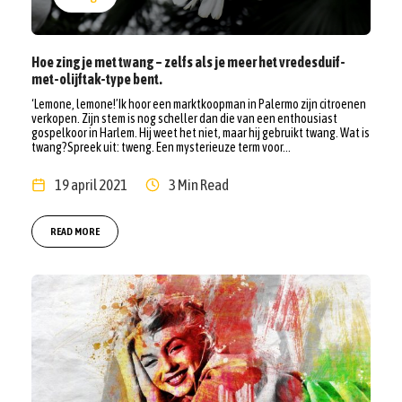
Hoe zing je met twang – zelfs als je meer het vredesduif-
met-olijftak-type bent.
‘Lemone, lemone!’Ik hoor een marktkoopman in Palermo zijn citroenen
verkopen. Zijn stem is nog scheller dan die van een enthousiast
gospelkoor in Harlem. Hij weet het niet, maar hij gebruikt twang. Wat is
twang?Spreek uit: tweng. Een mysterieuze term voor...
19 april 2021
3 Min Read
READ MORE