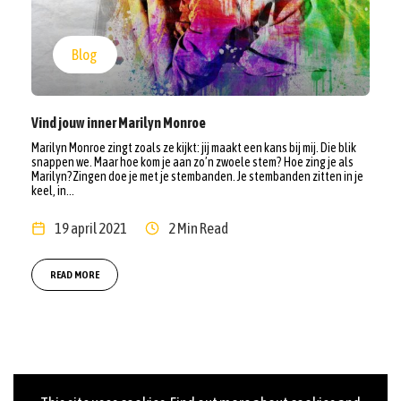
Blog
Vind jouw inner Marilyn Monroe
Marilyn Monroe zingt zoals ze kijkt: jij maakt een kans bij mij. Die blik
snappen we. Maar hoe kom je aan zo’n zwoele stem? Hoe zing je als
Marilyn?Zingen doe je met je stembanden. Je stembanden zitten in je
keel, in...
19 april 2021
2 Min Read
READ MORE