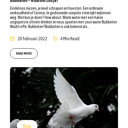
Bubbelen – waarom zou je?
Eindeloos niezen, je keel schrapen en hoesten. Een ordinaire
verkoudheid of Corona. Je gedroomde soepele stem lijkt mijlenver
weg. Wat kun je doen? How about: Warm water met een halve
uitgeperste citroen drinken Je neus spoelen met zout water Bubbelen
Wacht effe. Bubbelen?Bubbelen is ook bekend als...
20 februari 2022
4 Min Read
READ MORE
Blog